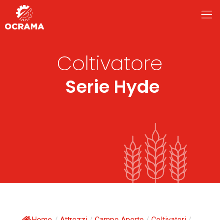
Coltivatore
Serie Hyde
Home
/
Attrezzi
/
Campo Aperto
/
Coltivatori
/